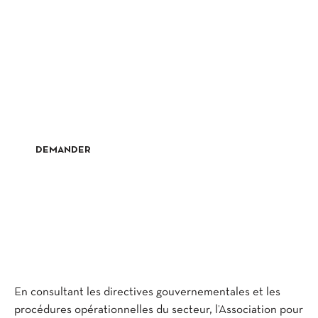
TU SOUHAITES UTILISER CETTE RECETTE DE
COCKTAIL
DANS TON RESTAURANT/BAR ?
Demander tout le matériel créatif pour ce projet
DEMANDER
En consultant les directives gouvernementales et les
procédures opérationnelles du secteur, l’Association pour