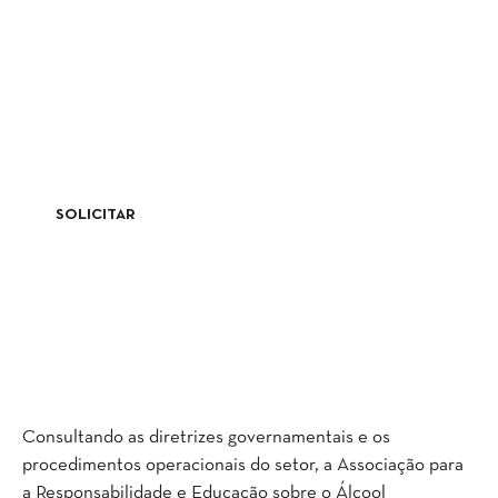
QUERES USAR ESTA RECEITA DE COCKTAIL
NO TEU RESTAURANTE/BAR?
Solicita todo o material criativo para este projeto
SOLICITAR
Consultando as diretrizes governamentais e os
procedimentos operacionais do setor, a Associação para
a Responsabilidade e Educação sobre o Álcool